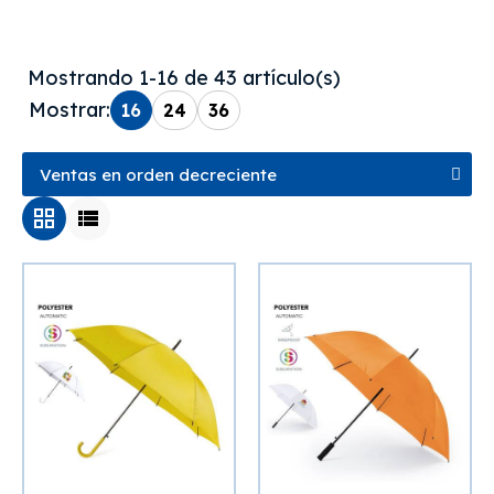
Mostrando 1-16 de 43 artículo(s)
Mostrar:
16
24
36
grid_view
view_list