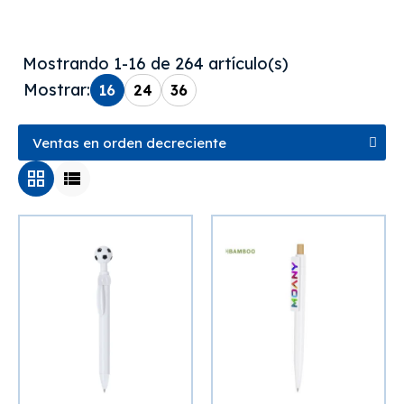
Mostrando 1-16 de 264 artículo(s)
Mostrar:
16
24
36
grid_view
view_list