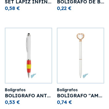
SET LÁPIZ INFINITO CON LIMA "DELINEANTE"
BOLIGRAFO DE BAMBÚ CON TOUCH " RIVERSIDE"
0,58 €
0,22 €
Bolígrafos
Bolígrafos
BOLIGRAFO ANTIESTRÉS "BANDERA" ESPAÑA
BOLÍGRAFO "AMORE"
0,53 €
0,74 €